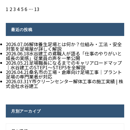
1
2
3
4
5
6
…
13
最近の投稿
2026.07.06
解体養生足場とは何か？仕組み・工法・安全
対策を足場屋が詳しく解説
2026.06.18
水谷建工の鳶職人が語る「仕事のやりがいと
成長の実感」従業員の声を一挙公開
2026.05.21
足場職長になるまでのキャリアロードマップ
｜水谷建工のSTEP1〜STEP5を全解説
2026.04.21
桑名市の工場・倉庫向け足場工事｜プラント
足場の専門業者が対応
2026.03.31
Y市クリーンセンター解体工事の施工実績 | 株
式会社水谷建工
月別アーカイブ