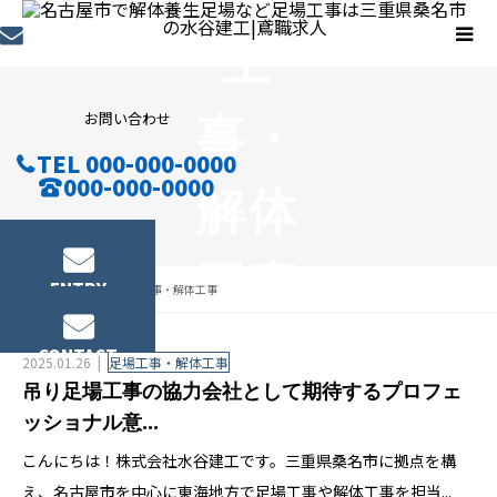
工
事・
お問い合わせ
TEL 000-000-0000
000-000-0000
解体
工事
ENTRY
コラム
足場工事・解体工事
column
CONTACT
2025.01.26
足場工事・解体工事
吊り足場工事の協力会社として期待するプロフェ
ッショナル意...
こんにちは！株式会社水谷建工です。三重県桑名市に拠点を構
え、名古屋市を中心に東海地方で足場工事や解体工事を担当...