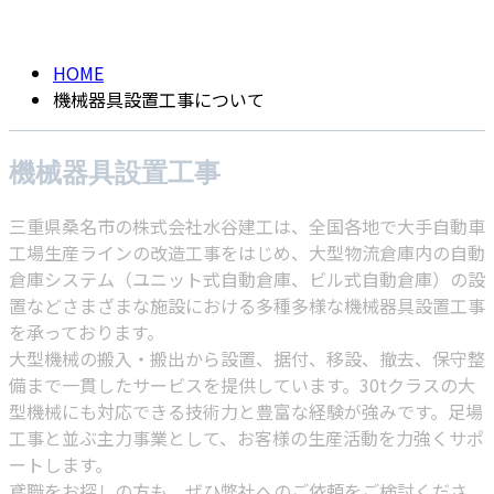
mechanical equipment
HOME
機械器具設置工事について
機械器具設置工事
三重県桑名市の株式会社水谷建工は、全国各地で大手自動車
工場生産ラインの改造工事をはじめ、大型物流倉庫内の自動
倉庫システム（ユニット式自動倉庫、ビル式自動倉庫）の設
置などさまざまな施設における多種多様な機械器具設置工事
を承っております。
大型機械の搬入・搬出から設置、据付、移設、撤去、保守整
備まで一貫したサービスを提供しています。30tクラスの大
型機械にも対応できる技術力と豊富な経験が強みです。足場
工事と並ぶ主力事業として、お客様の生産活動を力強くサポ
ートします。
鳶職をお探しの方も、ぜひ弊社へのご依頼をご検討くださ