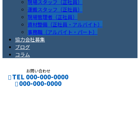
現場スタッフ（正社員）
運搬スタッフ（正社員）
現場管理者（正社員）
資材整備（正社員・アルバイト）
事務職（アルバイト・パート）
協力会社募集
ブログ
コラム
お問い合わせ
TEL 000-000-0000
000-000-0000
機械器具設置工事に
CONTACT
ENTRY
ついて