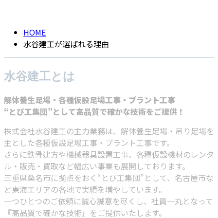
ABOUT
HOME
水谷建工が選ばれる理由
水谷建工とは
解体養生足場・各種仮設足場工事・プラント工事
“とび工集団”として高品質で確かな技術をご提供！
株式会社水谷建工の主力業務は、解体養生足場・吊り足場を
主とした各種仮設足場工事・プラント工事です。
さらに鉄骨建方や機械器具設置工事、各種仮設機材のレンタ
ル・販売・買取など幅広い事業も展開しております。
三重県桑名市に拠点をおく“とび工集団”として、名古屋市な
ど東海エリアの各地で実績を増やしています。
一つひとつのご依頼に誠心誠意を尽くし、社員一丸となって
『高品質で確かな技術』をご提供いたします。