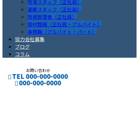
現場スタッフ（正社員）
運搬スタッフ（正社員）
現場管理者（正社員）
資材整備（正社員・アルバイト）
事務職（アルバイト・パート）
協力会社募集
ブログ
コラム
お問い合わせ
TEL 000-000-0000
000-000-0000
水谷建工が選ばれる
CONTACT
ENTRY
理由