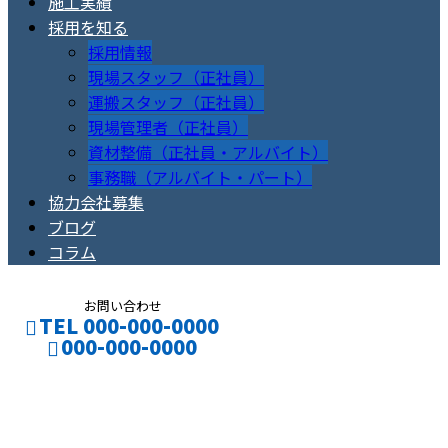
施工実績
採用を知る
採用情報
現場スタッフ（正社員）
運搬スタッフ（正社員）
現場管理者（正社員）
資材整備（正社員・アルバイト）
事務職（アルバイト・パート）
協力会社募集
ブログ
コラム
お問い合わせ
TEL 000-000-0000
000-000-0000
お知らせ
CONTACT
ENTRY