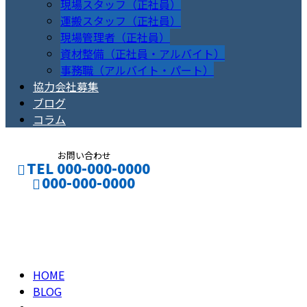
現場スタッフ（正社員）
運搬スタッフ（正社員）
現場管理者（正社員）
資材整備（正社員・アルバイト）
事務職（アルバイト・パート）
協力会社募集
ブログ
コラム
お問い合わせ
TEL 000-000-0000
000-000-0000
2022年 12月
CONTACT
ENTRY
HOME
BLOG