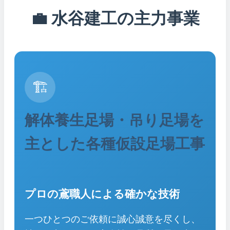
💼 水谷建工の主力事業
🏗️
解体養生足場・吊り足場を
主とした各種仮設足場工事
プロの鳶職人による確かな技術
一つひとつのご依頼に誠心誠意を尽くし、