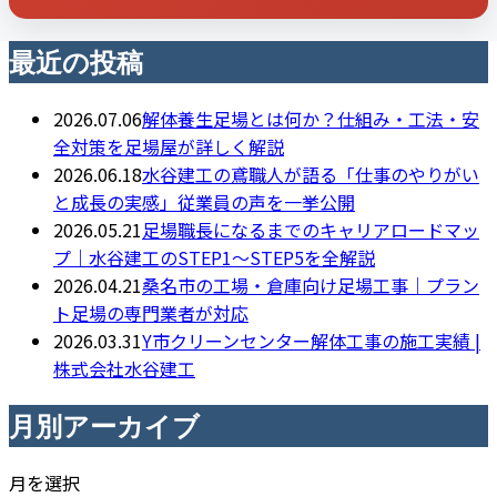
最近の投稿
2026.07.06
解体養生足場とは何か？仕組み・工法・安
全対策を足場屋が詳しく解説
2026.06.18
水谷建工の鳶職人が語る「仕事のやりがい
と成長の実感」従業員の声を一挙公開
2026.05.21
足場職長になるまでのキャリアロードマッ
プ｜水谷建工のSTEP1〜STEP5を全解説
2026.04.21
桑名市の工場・倉庫向け足場工事｜プラン
ト足場の専門業者が対応
2026.03.31
Y市クリーンセンター解体工事の施工実績 |
株式会社水谷建工
月別アーカイブ
月を選択