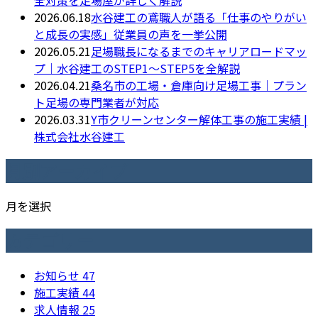
全対策を足場屋が詳しく解説
2026.06.18
水谷建工の鳶職人が語る「仕事のやりがい
と成長の実感」従業員の声を一挙公開
2026.05.21
足場職長になるまでのキャリアロードマッ
プ｜水谷建工のSTEP1〜STEP5を全解説
2026.04.21
桑名市の工場・倉庫向け足場工事｜プラン
ト足場の専門業者が対応
2026.03.31
Y市クリーンセンター解体工事の施工実績 |
株式会社水谷建工
月別アーカイブ
月を選択
カテゴリー
お知らせ
47
施工実績
44
求人情報
25