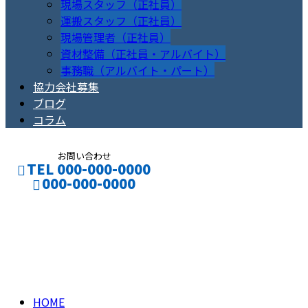
現場スタッフ（正社員）
運搬スタッフ（正社員）
現場管理者（正社員）
資材整備（正社員・アルバイト）
事務職（アルバイト・パート）
協力会社募集
ブログ
コラム
お問い合わせ
TEL 000-000-0000
000-000-0000
コラム
CONTACT
ENTRY
column
HOME