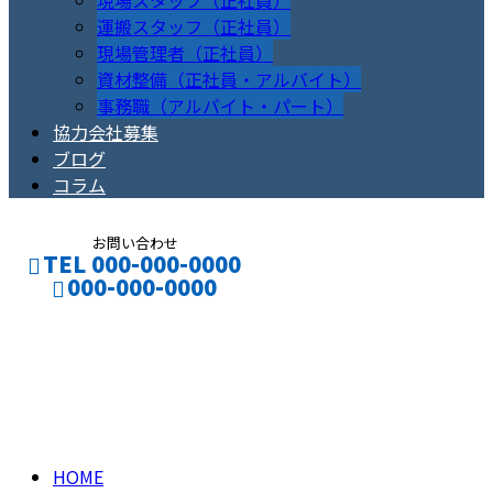
現場スタッフ（正社員）
運搬スタッフ（正社員）
現場管理者（正社員）
資材整備（正社員・アルバイト）
事務職（アルバイト・パート）
協力会社募集
ブログ
コラム
お問い合わせ
TEL 000-000-0000
000-000-0000
コラム
CONTACT
ENTRY
column
HOME