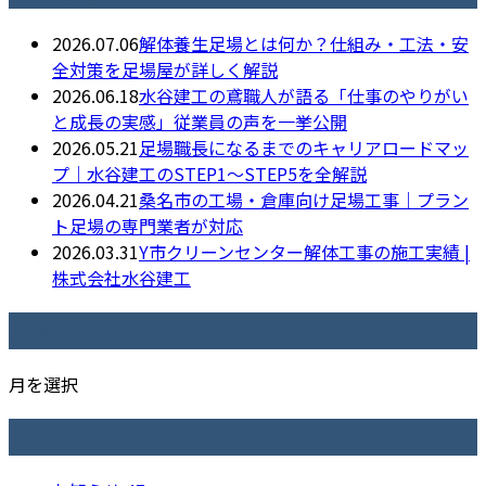
2026.07.06
解体養生足場とは何か？仕組み・工法・安
全対策を足場屋が詳しく解説
2026.06.18
水谷建工の鳶職人が語る「仕事のやりがい
と成長の実感」従業員の声を一挙公開
2026.05.21
足場職長になるまでのキャリアロードマッ
プ｜水谷建工のSTEP1〜STEP5を全解説
2026.04.21
桑名市の工場・倉庫向け足場工事｜プラン
ト足場の専門業者が対応
2026.03.31
Y市クリーンセンター解体工事の施工実績 |
株式会社水谷建工
月別アーカイブ
月を選択
カテゴリー