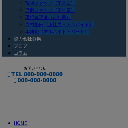
現場スタッフ（正社員）
運搬スタッフ（正社員）
現場管理者（正社員）
資材整備（正社員・アルバイト）
事務職（アルバイト・パート）
協力会社募集
ブログ
コラム
お問い合わせ
TEL 000-000-0000
000-000-0000
コラム
CONTACT
ENTRY
column
HOME