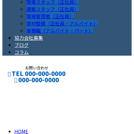
現場スタッフ（正社員）
運搬スタッフ（正社員）
現場管理者（正社員）
資材整備（正社員・アルバイト）
事務職（アルバイト・パート）
協力会社募集
ブログ
コラム
お問い合わせ
TEL 000-000-0000
000-000-0000
コラム
CONTACT
ENTRY
column
HOME