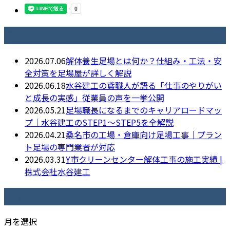
最近の投稿
2026.07.06
解体養生足場とは何か？仕組み・工法・安
全対策を足場屋が詳しく解説
2026.06.18
水谷建工の鳶職人が語る「仕事のやりがい
と成長の実感」従業員の声を一挙公開
2026.05.21
足場職長になるまでのキャリアロードマッ
プ｜水谷建工のSTEP1〜STEP5を全解説
2026.04.21
桑名市の工場・倉庫向け足場工事｜プラン
ト足場の専門業者が対応
2026.03.31
Y市クリーンセンター解体工事の施工実績 |
株式会社水谷建工
月別アーカイブ
月を選択