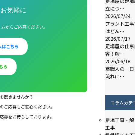
足場屋の足場
立につ…
はお気軽に
2026/07/24
プラント工事
ームからご応募ください。
はどん…
2026/07/17
足場屋の仕事
ムはこちら
容！解…
2026/06/18
ちら
鳶職人の一日
流れに…
を磨きませんか？
コラムカテ
のご応募もご安心ください。
応募をお待ちしております。
リ
足場工事・解
工事
鉄骨建て方工