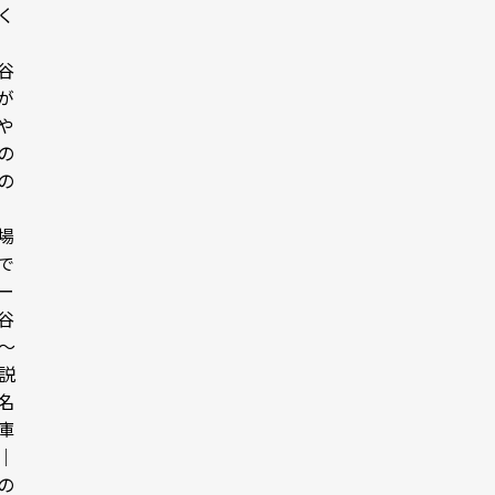
く
谷
が
や
の
の
場
で
ー
谷
1〜
解説
名
庫
｜
の