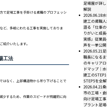
足場屋が詳し
解説
方で足場工事を手掛ける鳶職のプロフェッシ
2026.06.18
水
建工の鳶職人
語る「仕事の
など、多岐にわたる工事を実施しておりま
りがいと成長
実感」従業員
ご紹介いたします。
声を一挙公開
2026.05.21
足
職長になるま
場工法
のキャリアロ
ドマップ｜水
建工のSTEP
STEP5を全
ではなく、上部構造物から吊り下げることで
2026.04.21
桑
市の工場・倉
減少するため、作業のスピードが飛躍的に向
向け足場工事
プラント足場