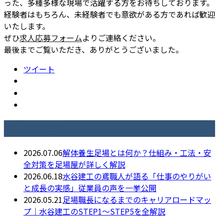
った、多種多様な現場で活躍する方をお待ちしております。
経験者はもちろん、未経験者でも意欲がある方であれば歓迎
いたします。
ぜひ
求人応募フォーム
よりご連絡ください。
最後までご覧いただき、ありがとうございました。
ツイート
最近の投稿
2026.07.06
解体養生足場とは何か？仕組み・工法・安
全対策を足場屋が詳しく解説
2026.06.18
水谷建工の鳶職人が語る「仕事のやりがい
と成長の実感」従業員の声を一挙公開
2026.05.21
足場職長になるまでのキャリアロードマッ
プ｜水谷建工のSTEP1〜STEP5を全解説