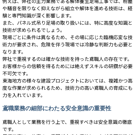
例えば、弊社の主力業務である解体養生足場工事では、粉塵
や騒音を限りなく抑えながら組立や解体を進める技術は、経
験と専門知識が深く影響します。
また、パネル式吊り足場の取り扱いには、特に高度な知識と
技術が求められるでしょう。
現場ごとに条件は異なるため、その場に応じた臨機応変な技
術力が要求され、危険を伴う現場では冷静な判断力も必要と
なります。
弊社で重視するのは確かな技術を持った鳶職人の存在です。
お客様からの信頼を得るためには絶えずスキルの研鑽が必要
不可欠です。
東海地方の様々な建設プロジェクトにおいては、複雑かつ高
度な作業が求められるため、技術力の高い鳶職人の育成にも
力を入れています。
鳶職業務の細部にわたる安全意識の重要性
鳶職人として業務を行う上で、重視すべきは安全意識の徹底
です。