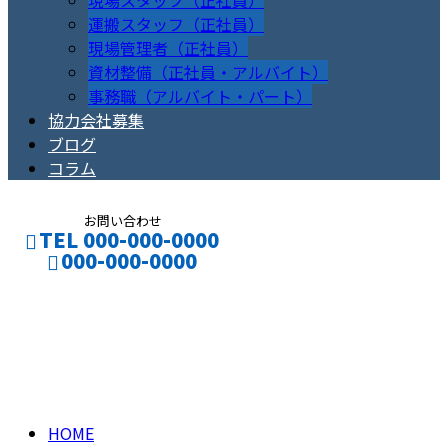
現場スタッフ（正社員）
運搬スタッフ（正社員）
現場管理者（正社員）
資材整備（正社員・アルバイト）
事務職（アルバイト・パート）
協力会社募集
ブログ
コラム
お問い合わせ
TEL 000-000-0000
000-000-0000
コラム
CONTACT
ENTRY
column
HOME