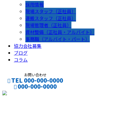
採用情報
現場スタッフ（正社員）
運搬スタッフ（正社員）
現場管理者（正社員）
資材整備（正社員・アルバイト）
事務職（アルバイト・パート）
協力会社募集
ブログ
コラム
お問い合わせ
TEL 000-000-0000
000-000-0000
CONTACT
ENTRY
コラム