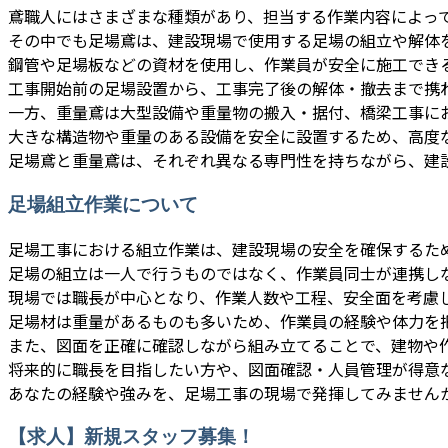
鳶職人にはさまざまな種類があり、担当する作業内容によっ
その中でも足場鳶は、建設現場で使用する足場の組立や解体
鋼管や足場板などの資材を使用し、作業員が安全に施工でき
工事開始前の足場設置から、工事完了後の解体・撤去まで携
一方、重量鳶は大型設備や重量物の搬入・据付、橋梁工事に
大きな構造物や重量のある設備を安全に設置するため、高度
足場鳶と重量鳶は、それぞれ異なる専門性を持ちながら、建
足場組立作業について
足場工事における組立作業は、建設現場の安全を確保するた
足場の組立は一人で行うものではなく、作業員同士が連携し
現場では職長が中心となり、作業人数や工程、安全面を考慮
足場材は重量があるものも多いため、作業員の経験や体力を
また、図面を正確に確認しながら組み立てることで、建物や
将来的に職長を目指したい方や、図面確認・人員管理が得意
あなたの経験や強みを、足場工事の現場で発揮してみません
【求人】新規スタッフ募集！