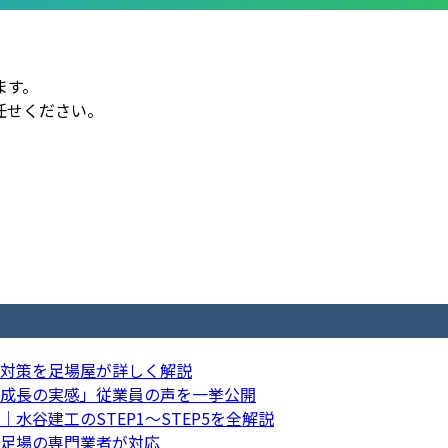
ます。
任せください。
。
対策を足場屋が詳しく解説
成長の実感」従業員の声を一挙公開
谷建工のSTEP1〜STEP5を全解説
足場の専門業者が対応