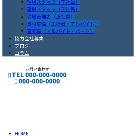
現場スタッフ（正社員）
運搬スタッフ（正社員）
現場管理者（正社員）
資材整備（正社員・アルバイト）
事務職（アルバイト・パート）
協力会社募集
ブログ
コラム
お問い合わせ
TEL 000-000-0000
000-000-0000
施工実績
CONTACT
ENTRY
PAST WORK
HOME