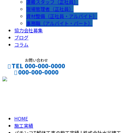
運搬スタッフ（正社員）
現場管理者（正社員）
資材整備（正社員・アルバイト）
事務職（アルバイト・パート）
協力会社募集
ブログ
コラム
お問い合わせ
TEL 000-000-0000
000-000-0000
CONTACT
ENTRY
施工実績
HOME
施工実績
パチンコT解体工事の施工実績 | 株式会社水谷建工